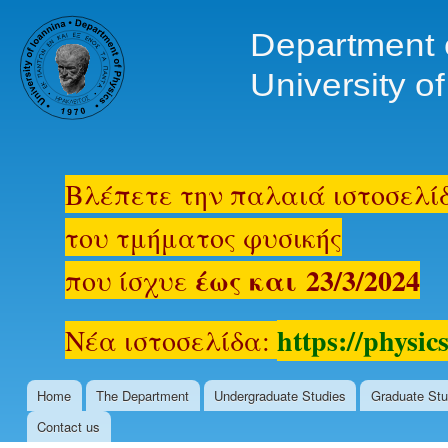
Ski
mai
www.physics.uoi.gr
con
Βλέπετε την παλαιά ιστοσελί
του τμήματος φυσικής
έως και 23/3/2024
που ίσχυε
https://physics
Νέα ιστοσελίδα:
Home
The Department
Undergraduate Studies
Graduate Stu
Main menu
Contact us