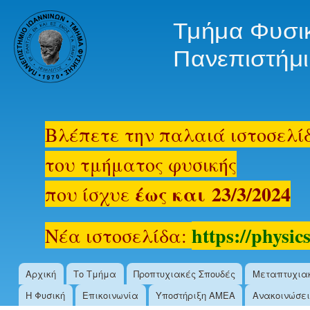
Ski
mai
oldsite.physics.uoi.gr
con
Βλέπετε την παλαιά ιστοσελί
του τμήματος φυσικής
έως και 23/3/2024
που ίσχυε
https://physics
Νέα ιστοσελίδα:
Αρχική
Το Τμήμα
Προπτυχιακές Σπουδές
Μεταπτυχια
Main menu
Η Φυσική
Επικοινωνία
Υποστήριξη ΑΜΕΑ
Ανακοινώσει