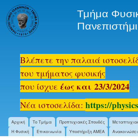
Ski
mai
oldsite.physics.uoi.gr
con
Βλέπετε την παλαιά ιστοσελί
του τμήματος φυσικής
έως και 23/3/2024
που ίσχυε
https://physics
Νέα ιστοσελίδα:
Αρχική
Το Τμήμα
Προπτυχιακές Σπουδές
Μεταπτυχια
Main menu
Η Φυσική
Επικοινωνία
Υποστήριξη ΑΜΕΑ
Ανακοινώσει