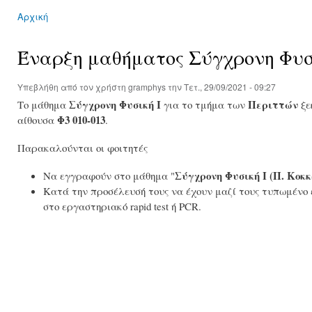
Αρχική
You are here
Έναρξη μαθήματος Σύγχρονη Φυσι
Υπεβλήθη από τον χρήστη
gramphys
την Τετ., 29/09/2021 - 09:27
Σύγχρονη Φυσική Ι
Περιττών
Το μάθημα
για το τμήμα των
ξε
Φ3 010-013
αίθουσα
.
Παρακαλούνται οι φοιτητές
Σύγχρονη Φυσική Ι (Π. Κοκκ
Να εγγραφούν στο μάθημα "
Κατά την προσέλευσή τους να έχουν μαζί τους τυπωμένο ε
στο εργαστηριακό rapid test ή PCR.