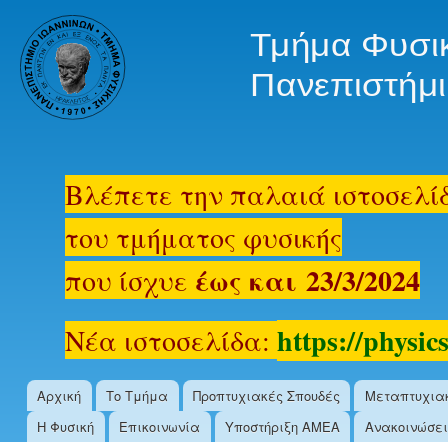
Ski
mai
oldsite.physics.uoi.gr
con
Βλέπετε την παλαιά ιστοσελί
του τμήματος φυσικής
έως και 23/3/2024
που ίσχυε
https://physics
Νέα ιστοσελίδα:
Αρχική
Το Τμήμα
Προπτυχιακές Σπουδές
Μεταπτυχια
Main menu
Η Φυσική
Επικοινωνία
Υποστήριξη ΑΜΕΑ
Ανακοινώσει