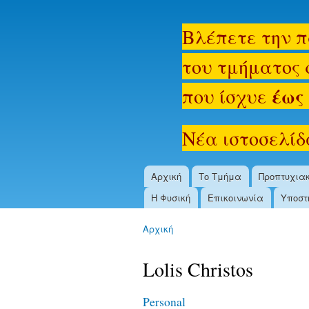
oldsite.physics.uoi.gr
Βλέπετε την π
του τμήματος 
έως 
που ίσχυε
Νέα ιστοσελίδ
Αρχική
Το Τμήμα
Προπτυχια
Main menu
Η Φυσική
Επικοινωνία
Υποστ
Αρχική
You are here
Lolis Christos
Personal