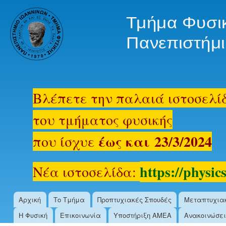
Ski
mai
oldsite.physics.uoi.gr
con
Βλέπετε την παλαιά ιστοσελί
του τμήματος φυσικής
έως και 23/3/2024
που ίσχυε
https://physics
Νέα ιστοσελίδα:
Αρχική
Το Τμήμα
Προπτυχιακές Σπουδές
Μεταπτυχια
Main menu
Η Φυσική
Επικοινωνία
Υποστήριξη ΑΜΕΑ
Ανακοινώσει